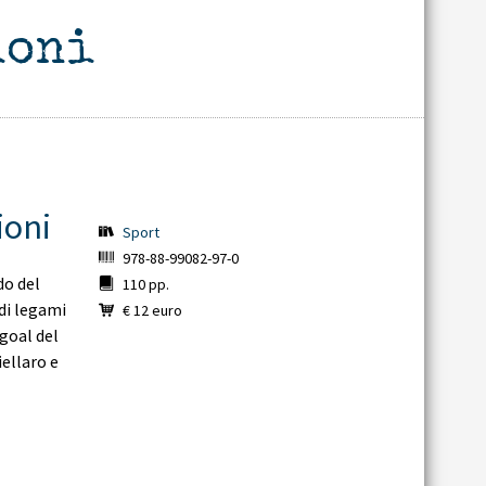
ioni
ioni
Sport
978-88-99082-97-0
do del
110 pp.
ndi legami
€ 12 euro
 goal del
iellaro e