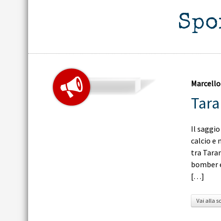
Spo
Marcello
Tara
Il saggio
calcio e 
tra Taran
bomber eo
[…]
Vai alla s