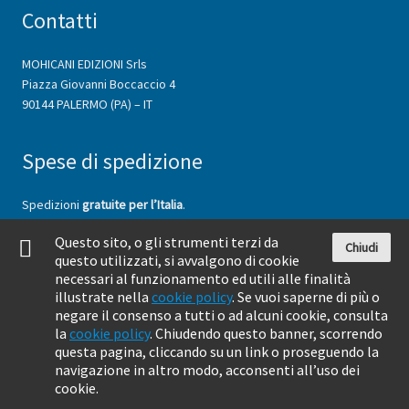
Contatti
MOHICANI EDIZIONI Srls
Piazza Giovanni Boccaccio 4
90144 PALERMO (PA) – IT
Spese di spedizione
Spedizioni
gratuite per l’Italia
.
Spedizioni
per l’estero a carico del cliente
, variabili a seconda del
Questo sito, o gli strumenti terzi da
peso e della Zona di spedizione (
vedi il tariffario Poste Italiane
).
Chiudi
questo utilizzati, si avvalgono di cookie
necessari al funzionamento ed utili alle finalità
illustrate nella
cookie policy
. Se vuoi saperne di più o
negare il consenso a tutti o ad alcuni cookie, consulta
la
cookie policy
. Chiudendo questo banner, scorrendo
questa pagina, cliccando su un link o proseguendo la
©
2026 by Mohicani Edizioni Srls, Palermo - P.iva 06324330825 | Realizzato
navigazione in altro modo, acconsenti all’uso dei
con
Aldus: piattaforma web per l'editoria
cookie.