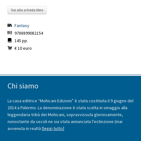
Vai alla scheda libro
Fantasy
9788899082154
145 pp.
€ 10 euro
Chi siamo
La casa editrice “Mohicani Edizioni” è stata costituita il 9 giugno del
2014 a Palermo. La denominazione è stata scelta in omaggio alla
leggendaria tribù dei Mohicani, sopravvissuta gloriosamente,
nonostante da secoli ne sia stata annunciata l’estinzione (mai
avvenuta in realtà [
leggi tutto
]