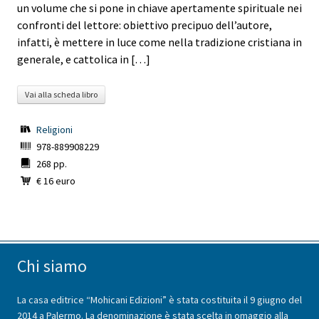
un volume che si pone in chiave apertamente spirituale nei
confronti del lettore: obiettivo precipuo dell’autore,
infatti, è mettere in luce come nella tradizione cristiana in
generale, e cattolica in […]
Vai alla scheda libro
Religioni
978-889908229
268 pp.
€ 16 euro
Chi siamo
La casa editrice “Mohicani Edizioni” è stata costituita il 9 giugno del
2014 a Palermo. La denominazione è stata scelta in omaggio alla