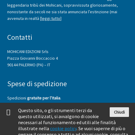
leggendaria tribù dei Mohicani, sopravvissuta gloriosamente,
nonostante da secoli ne sia stata annunciata l’estinzione (mai
avvenuta in realtà [
leggi tutto
]
Contatti
MOHICANI EDIZIONI Srls
Piazza Giovanni Boccaccio 4
90144 PALERMO (PA) – IT
Spese di spedizione
Spedizioni
gratuite per l’Italia
.
Spedizioni
per l’estero a carico del cliente
, variabili a seconda del
Questo sito, o gli strumenti terzi da
peso e della Zona di spedizione (
vedi il tariffario Poste Italiane
).
Chiudi
questo utilizzati, si avvalgono di cookie
necessari al funzionamento ed utili alle finalità
illustrate nella
cookie policy
. Se vuoi saperne di più o
negare il consenso a tutti o ad alcuni cookie, consulta